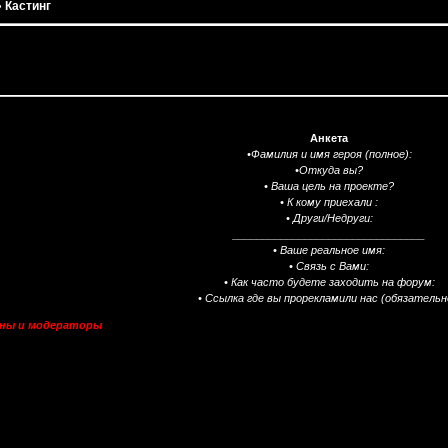
»
Кастинг
Анкета
•Фамилия и имя героя (полное):
•Откуда вы?
• Ваша цель на проекте?
• К кому приехали :
• Други/Недруги:
________________________________
• Ваше реальное имя:
• Связь с Вами:
• Как часто будете заходить на форум:
• Ссылка где вы прорекламили нас (обязательн
ины и модераторы