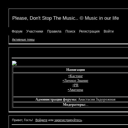
Please, Don't Stop The Music.. © Music in our life
Форум
Участники
Правила
Поиск
Регистрация
Войти
Активные темы
Объявление
Навигация
•Кастинг
•Личное Звание
•PR
•Аватары
Администрация форума:
Анастасия Задорожная
Модераторы:
...
Привет, Гость!
Войдите
или
зарегистрируйтесь
.