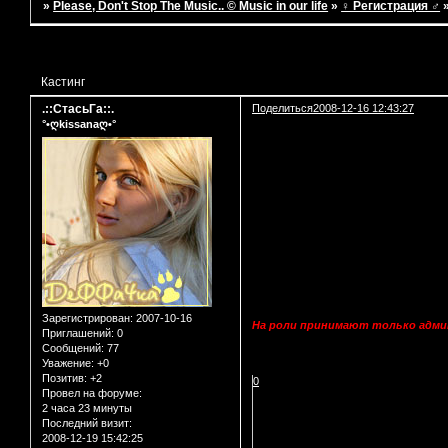
»
Please, Don't Stop The Music.. © Music in our life
»
♀ Регистрация ♂
Страница:
1
Кастинг
.::СтасьГа::.
Поделиться
2008-12-16 12:43:27
°•ღkissanaღ•°
Зарегистрирован
: 2007-10-16
На роли принимают только адм
Приглашений:
0
Сообщений:
77
Уважение:
+0
Позитив:
+2
0
Провел на форуме:
2 часа 23 минуты
Последний визит:
2008-12-19 15:42:25