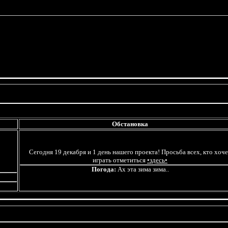
Обстановка
Сегодня 19 декабря и 1 день нашего проекта! Просьба всех, кто хоч
играть отметиться
•здесь•
Погода:
Ах эта зима зима..